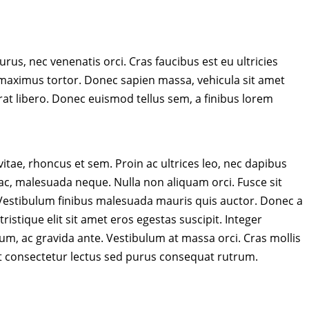
rus, nec venenatis orci. Cras faucibus est eu ultricies
aximus tortor. Donec sapien massa, vehicula sit amet
rat libero. Donec euismod tellus sem, a finibus lorem
 vitae, rhoncus et sem. Proin ac ultrices leo, nec dapibus
 ac, malesuada neque. Nulla non aliquam orci. Fusce sit
. Vestibulum finibus malesuada mauris quis auctor. Donec a
ristique elit sit amet eros egestas suscipit. Integer
sum, ac gravida ante. Vestibulum at massa orci. Cras mollis
t consectetur lectus sed purus consequat rutrum.