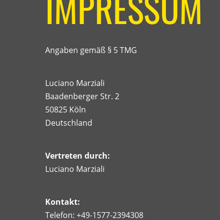
IMPRESSUM
e
t
h
Angaben gemäß § 5 TMG
i
s
f
Luciano Marziali
i
Baadenberger Str. 2
e
50825 Köln
l
Deutschland
d
e
Vertreten durch:
m
Luciano Marziali
p
t
y
Kontakt:
.
Telefon: +49-1577-2394308