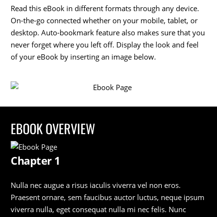
Read this eBook in different formats through any device.
On-the-go connected whether on your mobile, tablet, or
desktop. Auto-bookmark feature also makes sure that you
never forget where you left off. Display the look and feel
of your eBook by inserting an image below.
EBOOK OVERVIEW
Chapter 1
Nulla nec augue a risus iaculis viverra vel non eros.
Praesent ornare, sem faucibus auctor luctus, neque ipsum
viverra nulla, eget consequat nulla mi nec felis. Nunc