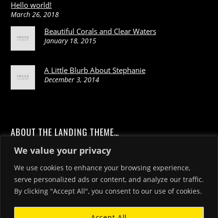
Hello world!
March 26, 2018
Beautiful Corals and Clear Waters
January 18, 2015
A Little Blurb About Stephanie
December 3, 2014
ABOUT THE LANDING THEME…
We value your privacy
The Landing theme is a one-page design WordPress theme
that's focused on getting your audience to follow-through
We use cookies to enhance your browsing experience,
with your call-to-action. Built to work seamlessly with our
serve personalized ads or content, and analyze our traffic.
drag & drop Builder plugin, it gives you the ability to
By clicking "Accept All", you consent to our use of cookies.
customize the look and feel of your content.
Accept All